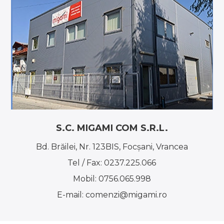
S.C. MIGAMI COM S.R.L.
Bd. Brăilei, Nr. 123BIS, Focşani, Vrancea
Tel / Fax:
0237.225.066
Mobil:
0756.065.998
E-mail:
comenzi@migami.ro