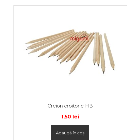
Creion croitorie HB
1,50
lei
Adaugă în coș