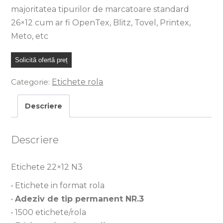
majoritatea tipurilor de marcatoare standard
26×12 cum ar fi OpenTex, Blitz, Tovel, Printex,
Meto, etc
Solicită ofertă preț
Categorie:
Etichete rola
Descriere
Descriere
Etichete 22×12 N3
• Etichete in format rola
•
Adeziv de tip permanent NR.3
• 1500 etichete/rola