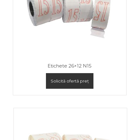
Etichete 26×12 N15
Solicită ofertă preț