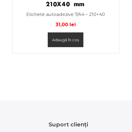
Etichete autoadezive 7/A4 – 210×40
31,00
lei
Adaugă în coș
Suport clienți