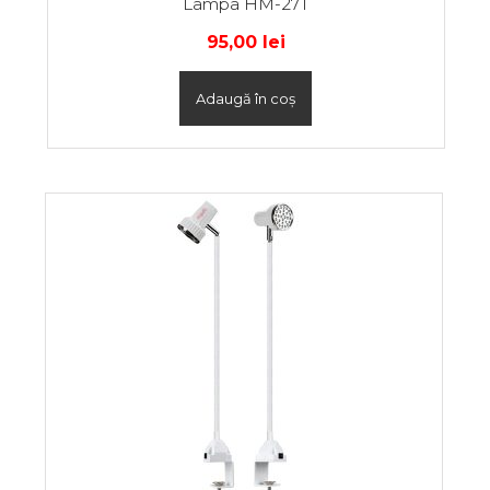
Lampa HM-27T
95,00
lei
Adaugă în coș