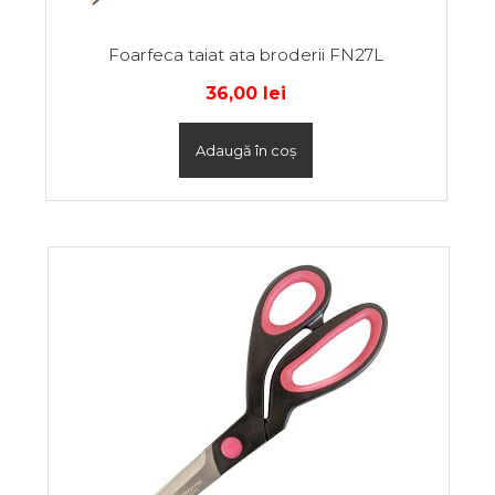
Foarfeca taiat ata broderii FN27L
36,00
lei
Adaugă în coș