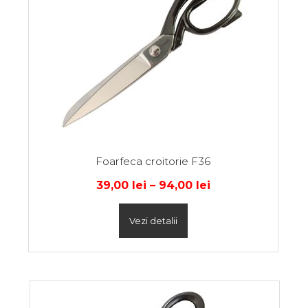
Foarfeca croitorie F36
39,00
lei
–
94,00
lei
Vezi detalii