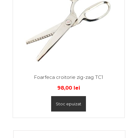
Foarfeca croitorie zig-zag TC1
98,00
lei
Stoc epuizat