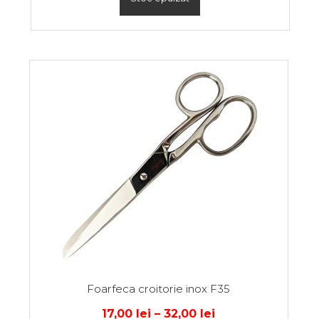
Foarfeca croitorie inox F35
17,00
lei
–
32,00
lei