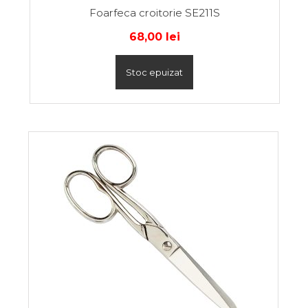
Foarfeca croitorie SE211S
68,00
lei
Stoc epuizat