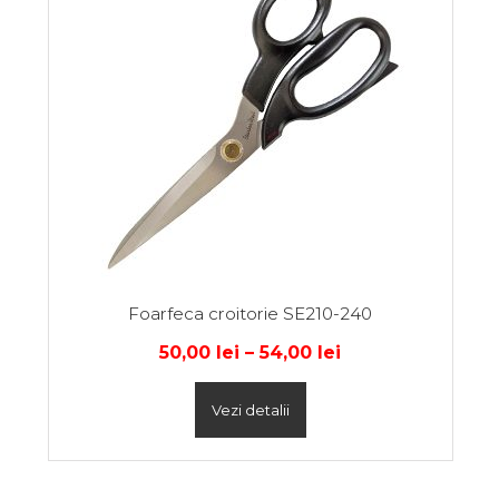
Foarfeca croitorie SE210-240
50,00
lei
–
54,00
lei
Vezi detalii