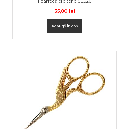
Foarfeca croitorie SE528
35,00
lei
Adaugă în coș