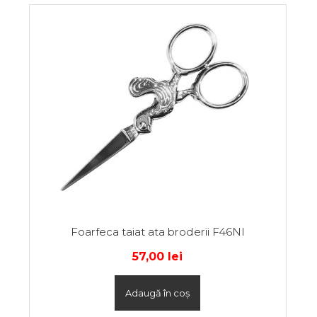
Foarfeca taiat ata broderii F46NI
57,00
lei
Adaugă în coș