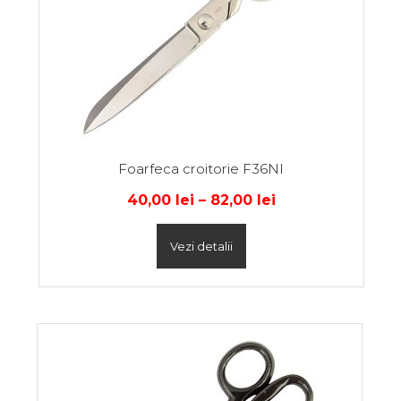
Foarfeca croitorie F36NI
40,00
lei
–
82,00
lei
Vezi detalii