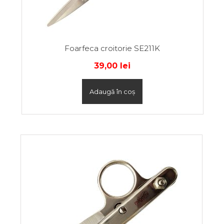
Foarfeca croitorie SE211K
39,00
lei
Adaugă în coș