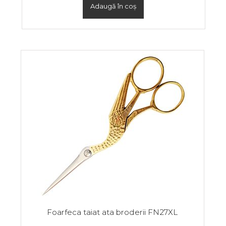
Adaugă în coș
Foarfeca taiat ata broderii FN27XL