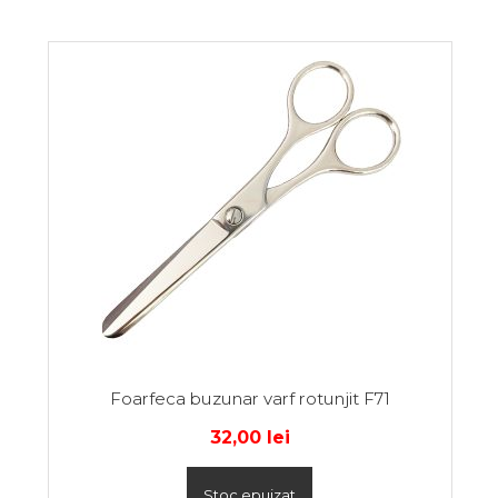
Foarfeca buzunar varf rotunjit F71
32,00
lei
Stoc epuizat