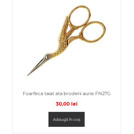
Foarfeca taiat ata broderii aurie FN27G
30,00
lei
Adaugă în coș