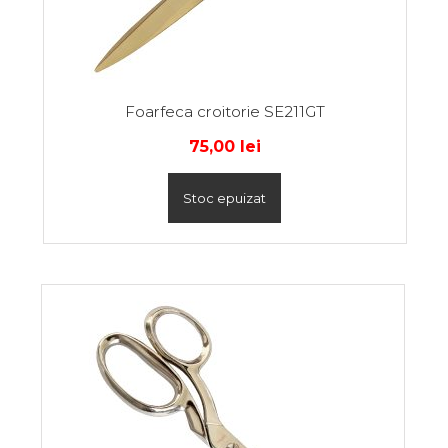
Foarfeca croitorie SE211GT
75,00
lei
Stoc epuizat