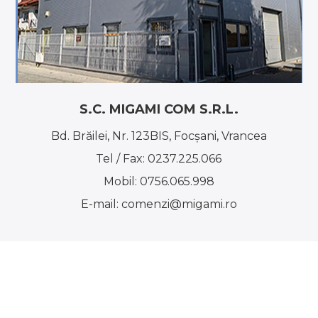
S.C. MIGAMI COM S.R.L.
Bd. Brăilei, Nr. 123BIS, Focşani, Vrancea
Tel / Fax:
0237.225.066
Mobil:
0756.065.998
E-mail:
comenzi@migami.ro