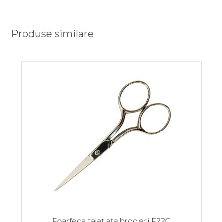
Produse similare
Foarfeca taiat ata broderii F22C