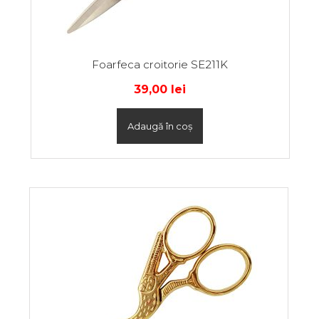
Foarfeca croitorie SE211K
39,00
lei
Adaugă în coș