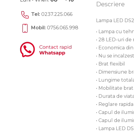
Descriere
Tel:
0237.225.066
Lampa LED DS
Mobil:
0756.065.998
• Lampa cu teh
• 28 LED-uri de
• Economica din
• Nu se incalzes
• Brat flexibil
• Dimensiune br
• Lungime totala
• Mobilitate bra
• Durata de via
• Reglare rapid
• Capul de ilum
• Capul de ilum
• Lampa LED DS