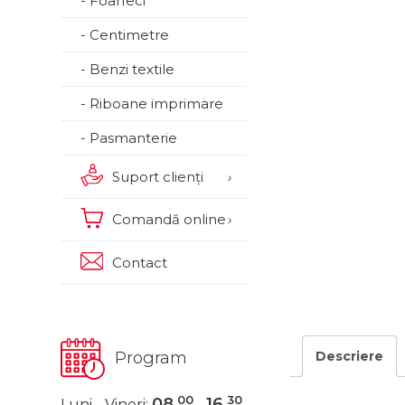
- Foarfeci
- Centimetre
- Benzi textile
- Riboane imprimare
- Pasmanterie
Suport clienți
›
Comandă online
›
Contact
Program
Descriere
00
30
08
16
Luni - Vineri:
-