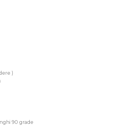
dere )
)
unghi 90 grade