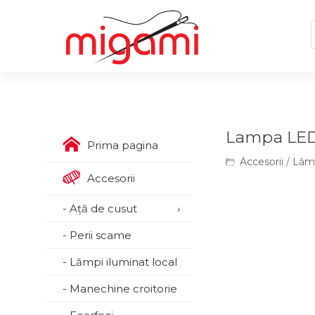
Lampa LE
Prima pagina
Accesorii
/
Lămp
Accesorii
- Ață de cusut
›
- Perii scame
- Lămpi iluminat local
- Manechine croitorie