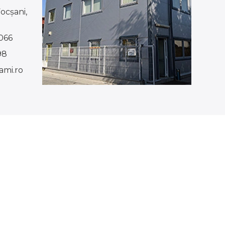
Focşani,
066
98
mi.ro