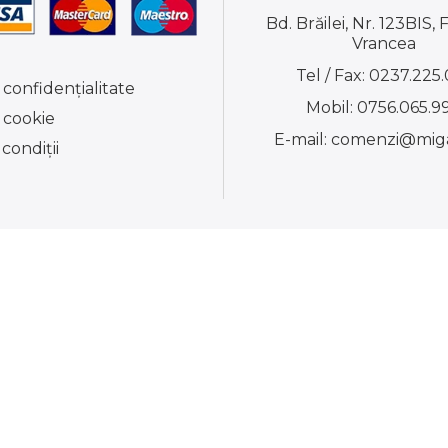
Bd. Brăilei, Nr. 123BIS, 
Vrancea
Tel / Fax:
0237.225.
 confidențialitate
Mobil:
0756.065.9
e cookie
E-mail:
comenzi@miga
condiţii