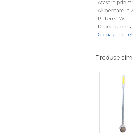
• Atasare prin 
• Alimentare l
• Putere 2W
• Dimensiune c
•
Gama completa
Produse simi