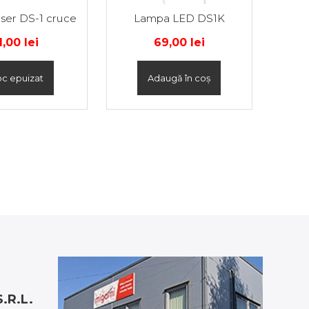
ser DS-1 cruce
Lampa LED DS1K
1,00
lei
69,00
lei
oc epuizat
Adaugă în coș
.R.L.