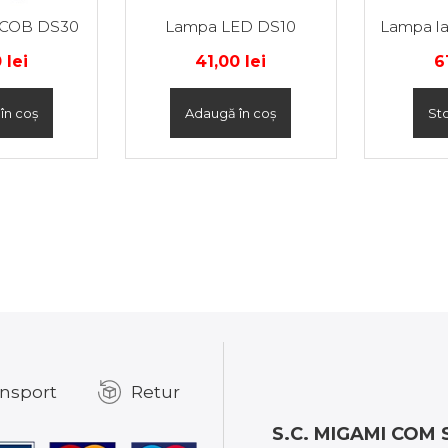
 COB DS30
Lampa LED DS10
Lampa la
0
lei
41,00
lei
6
în coș
Adaugă în coș
St
nsport
Retur
S.C. MIGAMI COM S