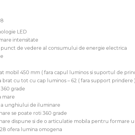
28
nologie LED
 mare intensitate
 punct de vedere al consumului de energie electrica
te
at mobil 450 mm ( fara capul luminos si suportul de prin
 brat cu tot cu cap luminos – 62 ( fara support prindere 
t 360 grade
ta mare
a a unghiului de iluminare
inare se poate roti 360 grade
inare dispune si de o articulatie mobila pentru formare 
28 ofera lumina omogena