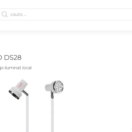
D DS28
i iluminat local