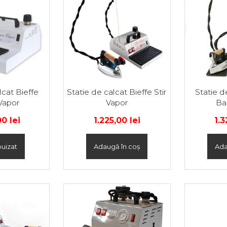
lcat Bieffe
Statie de calcat Bieffe Stir
Statie d
Vapor
Vapor
Ba
,00
lei
1.225,00
lei
1.
uizat
Adaugă în coș
Ada