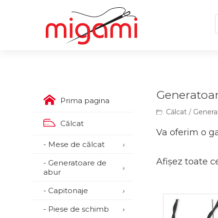
Generatoar
Prima pagina
Călcat
/
Genera
Călcat
Va oferim o ga
- Mese de călcat
›
Afișez toate c
- Generatoare de
›
abur
- Capitonaje
›
- Piese de schimb
›