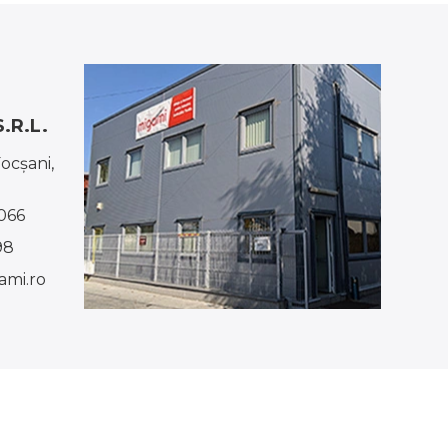
.R.L.
Focşani,
066
98
mi.ro