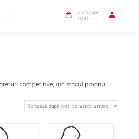
0 produse
0,00
lei
returi competitive, din stocul propriu.