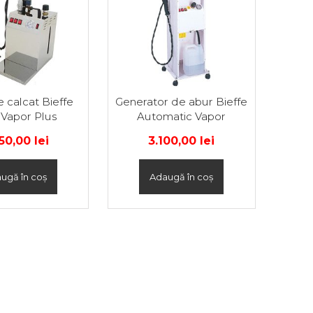
e calcat Bieffe
Generator de abur Bieffe
 Vapor Plus
Automatic Vapor
450,00
lei
3.100,00
lei
ugă în coș
Adaugă în coș