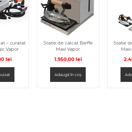
at – curatat
Statie de calcat Bieffe
Statie d
gic Vapor
Maxi Vapor
Maxi
,00
lei
1.950,00
lei
2.
uizat
Adaugă în coș
Ada