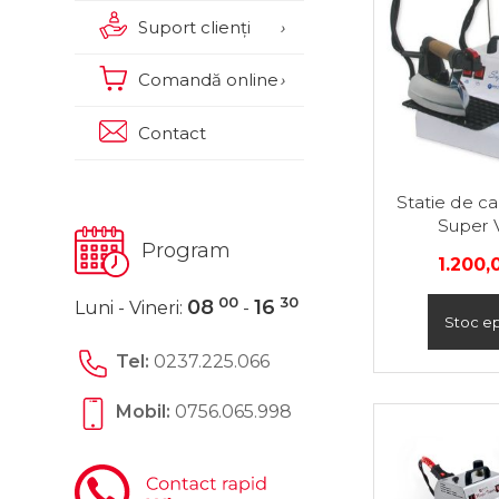
Suport clienți
›
Comandă online
›
Contact
Statie de ca
Super 
Program
1.200
00
30
08
16
Luni - Vineri:
-
Stoc ep
Tel:
0237.225.066
Mobil:
0756.065.998