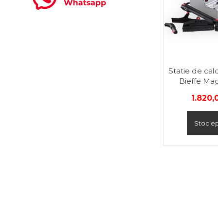
Statie de calc
Bieffe Ma
1.820
Stoc ep