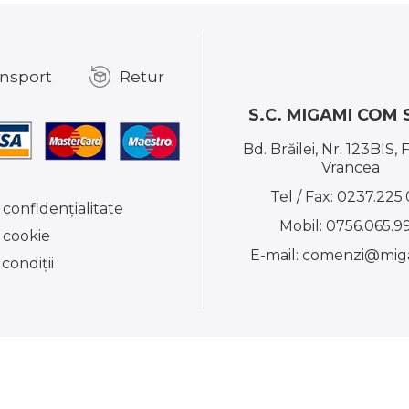
nsport
Retur
S.C. MIGAMI COM S
Bd. Brăilei, Nr. 123BIS, 
Vrancea
Tel / Fax:
0237.225.
 confidențialitate
Mobil:
0756.065.9
e cookie
E-mail:
comenzi@miga
condiţii