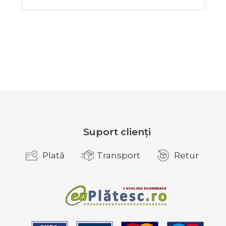
Suport clienți
Plată
Transport
Retur