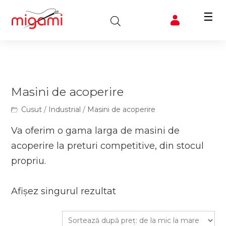
☰
Masini de acoperire
Cusut
/
Industrial
/
Masini de acoperire
Va oferim o gama larga de masini de
acoperire la preturi competitive, din stocul
propriu.
Afișez singurul rezultat