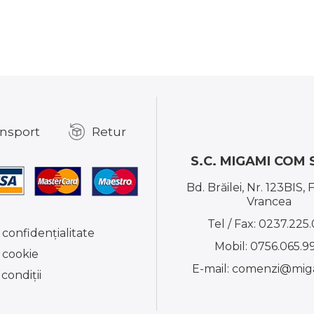
nsport
Retur
S.C. MIGAMI COM S
Bd. Brăilei, Nr. 123BIS, 
Vrancea
Tel / Fax:
0237.225.
 confidențialitate
Mobil:
0756.065.9
e cookie
E-mail:
comenzi@miga
condiţii