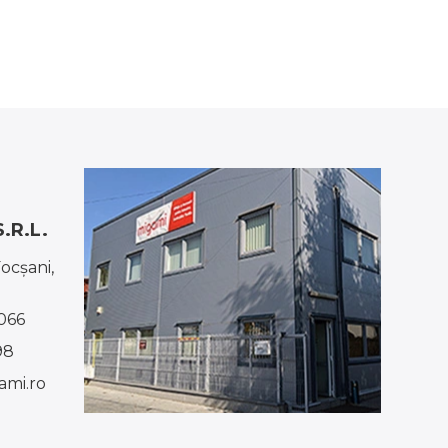
.R.L.
Focşani,
066
98
mi.ro