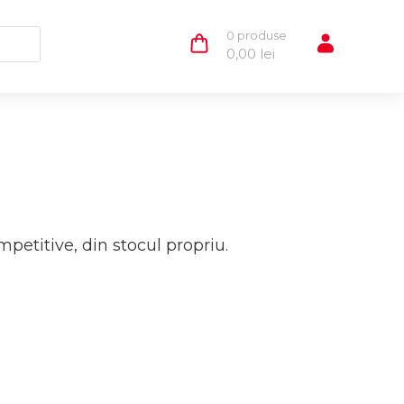
0 produse
0,00
lei
petitive, din stocul propriu.