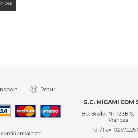
în coș
nsport
Retur
S.C. MIGAMI COM S
Bd. Brăilei, Nr. 123BIS, 
Vrancea
Tel / Fax:
0237.225.
 confidențialitate