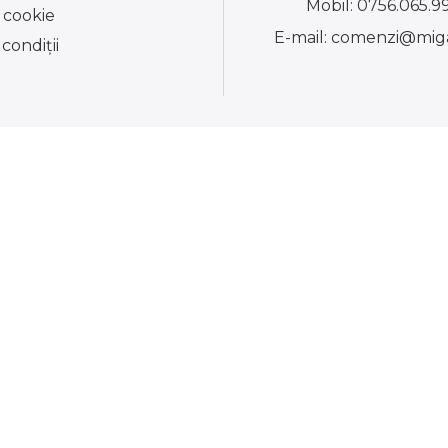
Mobil:
0756.065.9
e cookie
E-mail:
comenzi@miga
condiţii