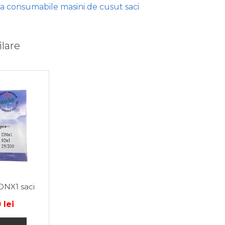
 consumabile masini de cusut saci
lare
DNX1 saci
0
lei