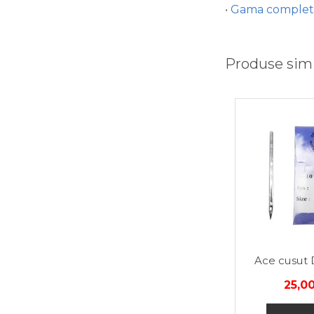
•
Gama completa
Produse simi
Ace cusut 
25,0