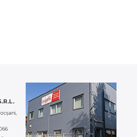
.R.L.
Focşani,
066