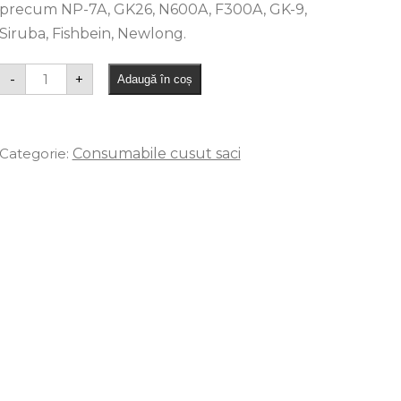
precum NP-7A, GK26, N600A, F300A, GK-9,
Siruba, Fishbein, Newlong.
-
+
Adaugă în coș
Categorie:
Consumabile cusut saci