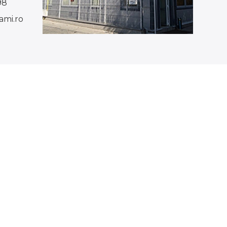
98
mi.ro