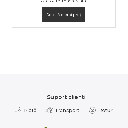
Ata Gutermann Mara
Solicită ofertă preț
Suport clienți
Plată
Transport
Retur