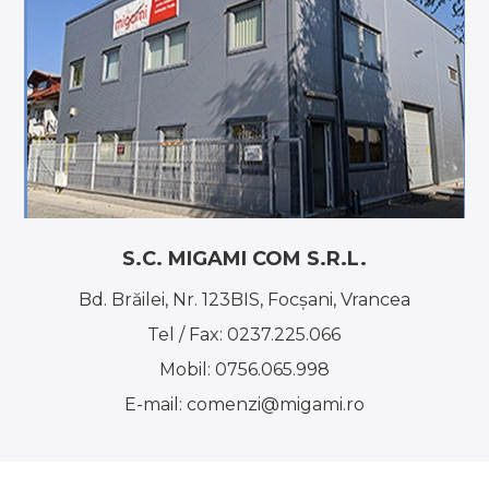
S.C. MIGAMI COM S.R.L.
Bd. Brăilei, Nr. 123BIS, Focşani, Vrancea
Tel / Fax:
0237.225.066
Mobil:
0756.065.998
E-mail:
comenzi@migami.ro