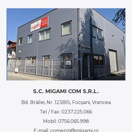
S.C. MIGAMI COM S.R.L.
Bd. Brăilei, Nr. 123BIS, Focşani, Vrancea
Tel / Fax:
0237.225.066
Mobil:
0756.065.998
E-mail:
comenzi@migami.ro