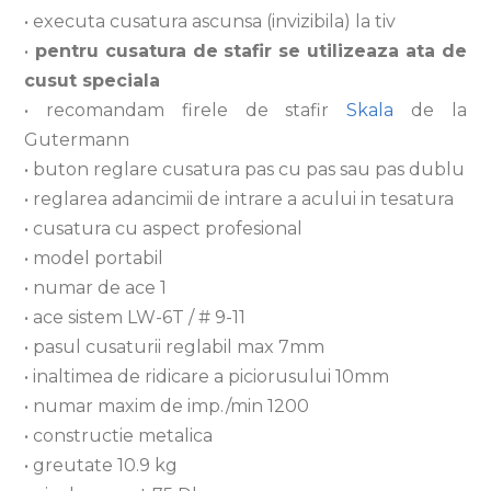
• executa cusatura ascunsa (invizibila) la tiv
•
pentru cusatura de stafir se utilizeaza ata de
cusut speciala
• recomandam firele de stafir
Skala
de la
Gutermann
• buton reglare cusatura pas cu pas sau pas dublu
• reglarea adancimii de intrare a acului in tesatura
• cusatura cu aspect profesional
• model portabil
• numar de ace 1
• ace sistem LW-6T / # 9-11
• pasul cusaturii reglabil max 7mm
• inaltimea de ridicare a piciorusului 10mm
• numar maxim de imp./min 1200
• constructie metalica
• greutate 10.9 kg