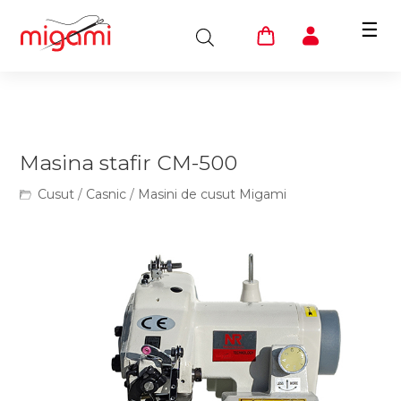
☰
Masina stafir CM-500
Cusut
/
Casnic
/
Masini de cusut Migami